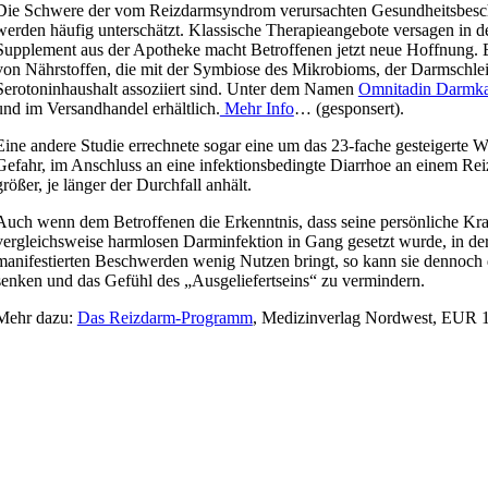
Die Schwere der vom Reizdarmsyndrom verursachten Gesundheitsbesc
werden häufig unterschätzt. Klassische Therapieangebote versagen in de
Supplement aus der Apotheke macht Betroffenen jetzt neue Hoffnung. 
von Nährstoffen, die mit der Symbiose des Mikrobioms, der Darmschl
Serotoninhaushalt assoziiert sind. Unter dem Namen
Omnitadin Darmka
und im Versandhandel erhältlich.
Mehr Info
… (gesponsert).
Eine andere Studie errechnete sogar eine um das 23-fache gesteigerte Wa
Gefahr, im Anschluss an eine infektionsbedingte Diarrhoe an einem R
größer, je länger der Durchfall anhält.
Auch wenn dem Betroffenen die Erkenntnis, dass seine persönliche Kra
vergleichsweise harmlosen Darminfektion in Gang gesetzt wurde, in der 
manifestierten Beschwerden wenig Nutzen bringt, so kann sie dennoch d
senken und das Gefühl des „Ausgeliefertseins“ zu vermindern.
Mehr dazu:
Das Reizdarm-Programm
, Medizinverlag Nordwest, EUR 1