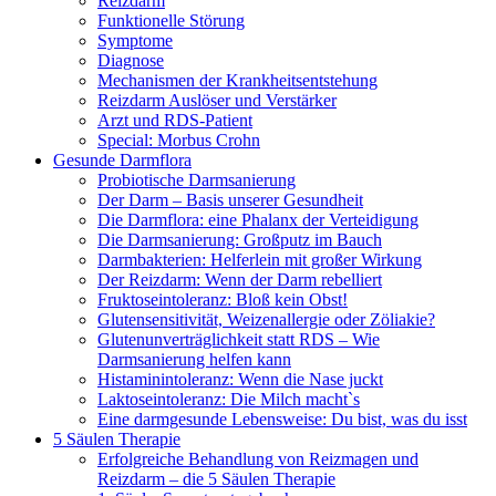
Reizdarm
Funktionelle Störung
Symptome
Diagnose
Mechanismen der Krankheitsentstehung
Reizdarm Auslöser und Verstärker
Arzt und RDS-Patient
Special: Morbus Crohn
Gesunde Darmflora
Probiotische Darmsanierung
Der Darm – Basis unserer Gesundheit
Die Darmflora: eine Phalanx der Verteidigung
Die Darmsanierung: Großputz im Bauch
Darmbakterien: Helferlein mit großer Wirkung
Der Reizdarm: Wenn der Darm rebelliert
Fruktoseintoleranz: Bloß kein Obst!
Glutensensitivität, Weizenallergie oder Zöliakie?
Glutenunverträglichkeit statt RDS – Wie
Darmsanierung helfen kann
Histaminintoleranz: Wenn die Nase juckt
Laktoseintoleranz: Die Milch macht`s
Eine darmgesunde Lebensweise: Du bist, was du isst
5 Säulen Therapie
Erfolgreiche Behandlung von Reizmagen und
Reizdarm – die 5 Säulen Therapie