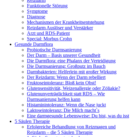
Reizdarm
Funktionelle Störung
Symptome
Diagnose
Mechanismen der Krankheitsentstehung
Reizdarm Auslöser und Verstärker
Arzt und RDS-Patient
Special: Morbus Crohn
Gesunde Darmflora
Probiotische Darmsanierung
Der Darm – Basis unserer Gesundheit
Die Darmflora: eine Phalanx der Verteidigung
Die Darmsanierung: Großputz im Bauch
Darmbakterien: Helferlein mit großer Wirkung
Der Reizdarm: Wenn der Darm rebelliert
Fruktoseintoleranz: Bloß kein Obst!
Glutensensitivität, Weizenallergie oder Zöliakie?
Glutenunverträglichkeit statt RDS – Wie
Darmsanierung helfen kann
Histaminintoleranz: Wenn die Nase juckt
Laktoseintoleranz: Die Milch macht`s
Eine darmgesunde Lebensweise: Du bist, was du isst
5 Säulen Therapie
Erfolgreiche Behandlung von Reizmagen und
Reizdarm – die 5 Säulen Therapie