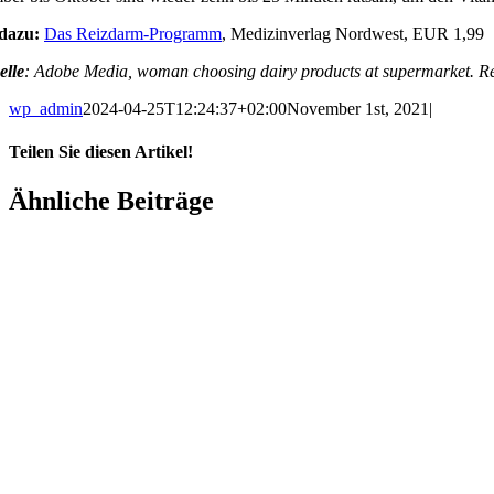
dazu:
Das Reizdarm-Programm
, Medizinverlag Nordwest, EUR 1,99
elle
: Adobe Media, w
oman choosing dairy products at supermarket. Rea
wp_admin
2024-04-25T12:24:37+02:00
November 1st, 2021
|
Teilen Sie diesen Artikel!
Ähnliche Beiträge