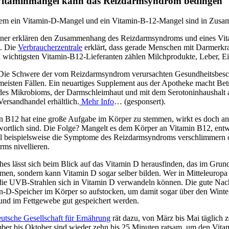
Vitaminmangel kann das Reizdarmsyndrom bedingen
lem ein Vitamin-D-Mangel und ein Vitamin-B-12-Mangel sind in Zus
ner erklären den Zusammenhang des Reizdarmsyndroms und eines Vitam
. Die
Verbraucherzentrale
erklärt, dass gerade Menschen mit Darmerkr
 wichtigsten Vitamin-B12-Lieferanten zählen Milchprodukte, Leber, Eig
Die Schwere der vom Reizdarmsyndrom verursachten Gesundheitsbeschw
meisten Fällen. Ein neuartiges Supplement aus der Apotheke macht Bet
des Mikrobioms, der Darmschleimhaut und mit dem Serotoninhaushalt 
Versandhandel erhältlich.
Mehr Info
… (gesponsert).
n B12 hat eine große Aufgabe im Körper zu stemmen, wirkt es doch an 
wortlich sind. Die Folge? Mangelt es dem Körper an Vitamin B12, ent
 beispielsweise die Symptome des Reizdarmsyndroms verschlimmern o
rms nivellieren.
hes lässt sich beim Blick auf das Vitamin D herausfinden, das im Gru
men, sondern kann Vitamin D sogar selber bilden. Wer in Mitteleuropa 
die UVB-Strahlen sich in Vitamin D verwandeln können. Die gute Nachri
n-D-Speicher im Körper so aufstocken, um damit sogar über den Winter
und im Fettgewebe gut gespeichert werden.
utsche Gesellschaft für Ernährung
rät dazu, von März bis Mai täglich z
ber bis Oktober sind wieder zehn bis 25 Minuten ratsam, um den Vita