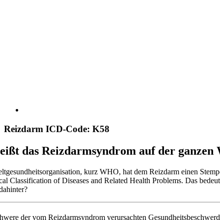
Reizdarm ICD-Code: K58
heißt das Reizdarmsyndrom auf der ganzen 
ltgesundheitsorganisation, kurz WHO, hat dem Reizdarm einen Stempel
tical Classification of Diseases and Related Health Problems. Das be
dahinter?
hwere der vom Reizdarmsyndrom verursachten Gesundheitsbeschwerden 