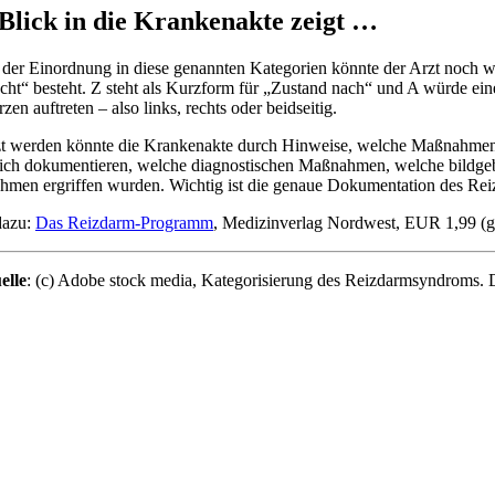
Blick in die Krankenakte zeigt …
der Einordnung in diese genannten Kategorien könnte der Arzt noch w
cht“ besteht. Z steht als Kurzform für „Zustand nach“ und A würde ei
en auftreten – also links, rechts oder beidseitig.
t werden könnte die Krankenakte durch Hinweise, welche Maßnahmen b
lich dokumentieren, welche diagnostischen Maßnahmen, welche bildge
men ergriffen wurden. Wichtig ist die genaue Dokumentation des R
dazu:
Das Reizdarm-Programm
, Medizinverlag Nordwest, EUR 1,99 (g
elle
: (c) Adobe stock
media, Kategorisierung des Reizdarmsyndroms. 