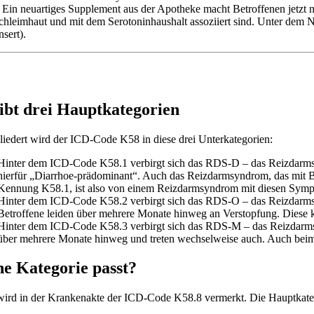
. Ein neuartiges Supplement aus der Apotheke macht Betroffenen jetzt
hleimhaut und mit dem Serotoninhaushalt assoziiert sind. Unter dem
sert).
ibt drei Hauptkategorien
liedert wird der ICD-Code K58 in diese drei Unterkategorien:
Hinter dem ICD-Code K58.1 verbirgt sich das RDS-D – das Reizdarmsyn
hierfür „Diarrhoe-prädominant“. Auch das Reizdarmsyndrom, das mit Bl
Kennung K58.1, ist also von einem Reizdarmsyndrom mit diesen Sym
Hinter dem ICD-Code K58.2 verbirgt sich das RDS-O – das Reizdarmsyn
Betroffene leiden über mehrere Monate hinweg an Verstopfung. Dies
Hinter dem ICD-Code K58.3 verbirgt sich das RDS-M – das Reizdarmsy
über mehrere Monate hinweg und treten wechselweise auch. Auch be
e Kategorie passt?
ird in der Krankenakte der ICD-Code K58.8 vermerkt. Die Hauptkatego