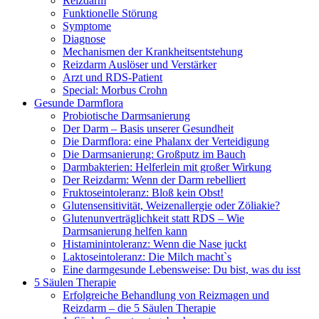
Reizdarm
Funktionelle Störung
Symptome
Diagnose
Mechanismen der Krankheitsentstehung
Reizdarm Auslöser und Verstärker
Arzt und RDS-Patient
Special: Morbus Crohn
Gesunde Darmflora
Probiotische Darmsanierung
Der Darm – Basis unserer Gesundheit
Die Darmflora: eine Phalanx der Verteidigung
Die Darmsanierung: Großputz im Bauch
Darmbakterien: Helferlein mit großer Wirkung
Der Reizdarm: Wenn der Darm rebelliert
Fruktoseintoleranz: Bloß kein Obst!
Glutensensitivität, Weizenallergie oder Zöliakie?
Glutenunverträglichkeit statt RDS – Wie
Darmsanierung helfen kann
Histaminintoleranz: Wenn die Nase juckt
Laktoseintoleranz: Die Milch macht`s
Eine darmgesunde Lebensweise: Du bist, was du isst
5 Säulen Therapie
Erfolgreiche Behandlung von Reizmagen und
Reizdarm – die 5 Säulen Therapie