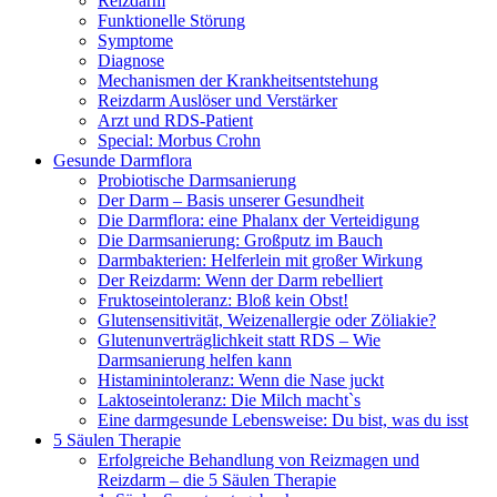
Reizdarm
Funktionelle Störung
Symptome
Diagnose
Mechanismen der Krankheitsentstehung
Reizdarm Auslöser und Verstärker
Arzt und RDS-Patient
Special: Morbus Crohn
Gesunde Darmflora
Probiotische Darmsanierung
Der Darm – Basis unserer Gesundheit
Die Darmflora: eine Phalanx der Verteidigung
Die Darmsanierung: Großputz im Bauch
Darmbakterien: Helferlein mit großer Wirkung
Der Reizdarm: Wenn der Darm rebelliert
Fruktoseintoleranz: Bloß kein Obst!
Glutensensitivität, Weizenallergie oder Zöliakie?
Glutenunverträglichkeit statt RDS – Wie
Darmsanierung helfen kann
Histaminintoleranz: Wenn die Nase juckt
Laktoseintoleranz: Die Milch macht`s
Eine darmgesunde Lebensweise: Du bist, was du isst
5 Säulen Therapie
Erfolgreiche Behandlung von Reizmagen und
Reizdarm – die 5 Säulen Therapie