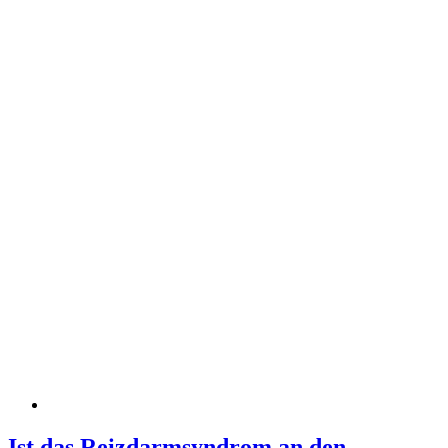
Ist das Reizdarmsyndrom an den