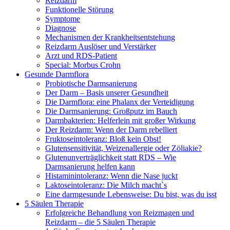
Reizdarm
Funktionelle Störung
Symptome
Diagnose
Mechanismen der Krankheitsentstehung
Reizdarm Auslöser und Verstärker
Arzt und RDS-Patient
Special: Morbus Crohn
Gesunde Darmflora
Probiotische Darmsanierung
Der Darm – Basis unserer Gesundheit
Die Darmflora: eine Phalanx der Verteidigung
Die Darmsanierung: Großputz im Bauch
Darmbakterien: Helferlein mit großer Wirkung
Der Reizdarm: Wenn der Darm rebelliert
Fruktoseintoleranz: Bloß kein Obst!
Glutensensitivität, Weizenallergie oder Zöliakie?
Glutenunverträglichkeit statt RDS – Wie
Darmsanierung helfen kann
Histaminintoleranz: Wenn die Nase juckt
Laktoseintoleranz: Die Milch macht`s
Eine darmgesunde Lebensweise: Du bist, was du isst
5 Säulen Therapie
Erfolgreiche Behandlung von Reizmagen und
Reizdarm – die 5 Säulen Therapie