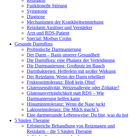
Reizdarm
Funktionelle Störung
Symptome
Diagnose
Mechanismen der Krankheitsentstehung
Reizdarm Auslöser und Verstärker
Arzt und RDS-Patient
Special: Morbus Crohn
Gesunde Darmflora
Probiotische Darmsanierung
Der Darm – Basis unserer Gesundheit
Die Darmflora: eine Phalanx der Verteidigung
Die Darmsanierung: Großputz im Bauch
Darmbakterien: Helferlein mit großer Wirkung
Der Reizdarm: Wenn der Darm rebelliert
Fruktoseintoleranz: Bloß kein Obst!
Glutensensitivität, Weizenallergie oder Zöliakie?
Glutenunverträglichkeit statt RDS – Wie
Darmsanierung helfen kann
Histaminintoleranz: Wenn die Nase juckt
Laktoseintoleranz: Die Milch macht`s
Eine darmgesunde Lebensweise: Du bist, was du isst
5 Säulen Therapie
Erfolgreiche Behandlung von Reizmagen und
Reizdarm – die 5 Säulen Therapie