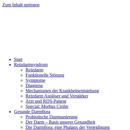
Zum Inhalt springen
Start
Reizdarmsyndrom
Reizdarm
Funktionelle Störung
Symptome
Diagnose
Mechanismen der Krankheitsentstehung
Reizdarm Auslöser und Verstärker
Arzt und RDS-Patient
Special: Morbus Crohn
Gesunde Darmflora
Probiotische Darmsanierung
Der Darm – Basis unserer Gesundheit
Die Darmflora: eine Phalanx der Verteidigung