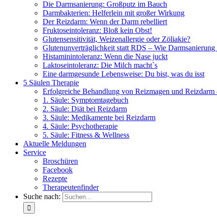
Die Darmsanierung: Großputz im Bauch
Darmbakterien: Helferlein mit großer Wirkung
Der Reizdarm: Wenn der Darm rebelliert
Fruktoseintoleranz: Bloß kein Obst!
Glutensensitivität, Weizenallergie oder Zöliakie?
Glutenunverträglichkeit statt RDS – Wie Darmsanierung
Histaminintoleranz: Wenn die Nase juckt
Laktoseintoleranz: Die Milch macht`s
Eine darmgesunde Lebensweise: Du bist, was du isst
5 Säulen Therapie
Erfolgreiche Behandlung von Reizmagen und Reizdarm –
1. Säule: Symptomtagebuch
2. Säule: Diät bei Reizdarm
3. Säule: Medikamente bei Reizdarm
4. Säule: Psychotherapie
5. Säule: Fitness & Wellness
Aktuelle Meldungen
Service
Broschüren
Facebook
Rezepte
Therapeutenfinder
Suche nach: