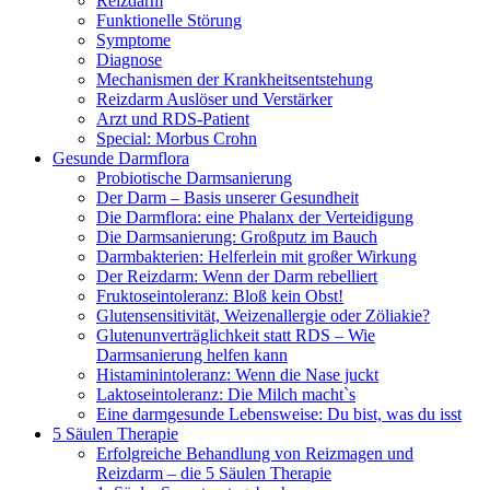
Reizdarm
Funktionelle Störung
Symptome
Diagnose
Mechanismen der Krankheitsentstehung
Reizdarm Auslöser und Verstärker
Arzt und RDS-Patient
Special: Morbus Crohn
Gesunde Darmflora
Probiotische Darmsanierung
Der Darm – Basis unserer Gesundheit
Die Darmflora: eine Phalanx der Verteidigung
Die Darmsanierung: Großputz im Bauch
Darmbakterien: Helferlein mit großer Wirkung
Der Reizdarm: Wenn der Darm rebelliert
Fruktoseintoleranz: Bloß kein Obst!
Glutensensitivität, Weizenallergie oder Zöliakie?
Glutenunverträglichkeit statt RDS – Wie
Darmsanierung helfen kann
Histaminintoleranz: Wenn die Nase juckt
Laktoseintoleranz: Die Milch macht`s
Eine darmgesunde Lebensweise: Du bist, was du isst
5 Säulen Therapie
Erfolgreiche Behandlung von Reizmagen und
Reizdarm – die 5 Säulen Therapie