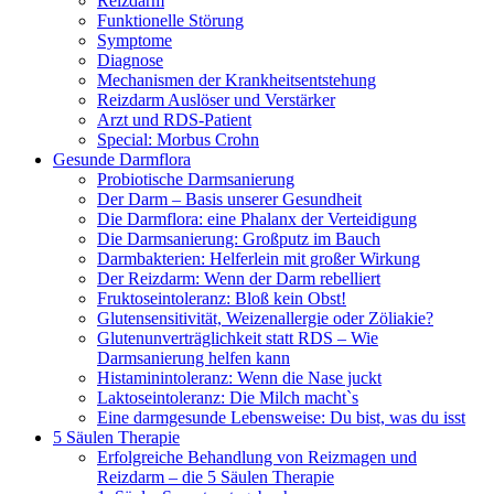
Reizdarm
Funktionelle Störung
Symptome
Diagnose
Mechanismen der Krankheitsentstehung
Reizdarm Auslöser und Verstärker
Arzt und RDS-Patient
Special: Morbus Crohn
Gesunde Darmflora
Probiotische Darmsanierung
Der Darm – Basis unserer Gesundheit
Die Darmflora: eine Phalanx der Verteidigung
Die Darmsanierung: Großputz im Bauch
Darmbakterien: Helferlein mit großer Wirkung
Der Reizdarm: Wenn der Darm rebelliert
Fruktoseintoleranz: Bloß kein Obst!
Glutensensitivität, Weizenallergie oder Zöliakie?
Glutenunverträglichkeit statt RDS – Wie
Darmsanierung helfen kann
Histaminintoleranz: Wenn die Nase juckt
Laktoseintoleranz: Die Milch macht`s
Eine darmgesunde Lebensweise: Du bist, was du isst
5 Säulen Therapie
Erfolgreiche Behandlung von Reizmagen und
Reizdarm – die 5 Säulen Therapie