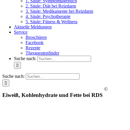
1. Säule: Symptomtagebuch
2. Säule: Diät bei Reizdarm
3. Säule: Medikamente bei Reizdarm
4. Säule: Psychotherapie
5. Säule: Fitness & Wellness
Aktuelle Meldungen
Service
Broschüren
Facebook
Rezepte
Therapeutenfinder
Suche nach:
Suche nach:
©
Eiweiß, Kohlenhydrate und Fette bei RDS