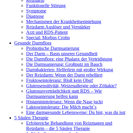
Reizdarm
Funktionelle Störung
Symptome
Diagnose
Mechanismen der Krankheitsentstehung
Reizdarm Auslöser und Verstärker
Arzt und RDS-Patient
Special: Morbus Crohn
Gesunde Darmflora
Probiotische Darmsanierung
Der Darm – Basis unserer Gesundheit
Die Darmflora: eine Phalanx der Verteidigung
Die Darmsanierung: Großputz im Bauch
Darmbakterien: Helferlein mit großer Wirkung
Der Reizdarm: Wenn der Darm rebelliert
Fruktoseintoleranz: Bloß kein Obst!
Glutensensitivität, Weizenallergie oder Zöliakie?
Glutenunverträglichkeit statt RDS – Wie
Darmsanierung helfen kann
Histaminintoleranz: Wenn die Nase juckt
Laktoseintoleranz: Die Milch macht`s
Eine darmgesunde Lebensweise: Du bist, was du isst
5 Säulen Therapie
Erfolgreiche Behandlung von Reizmagen und
Reizdarm – die 5 Säulen Therapie