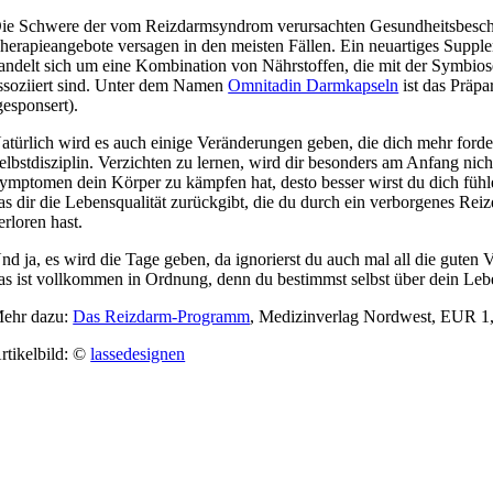
ie Schwere der vom Reizdarmsyndrom verursachten Gesundheitsbeschwe
herapieangebote versagen in den meisten Fällen. Ein neuartiges Suppl
andelt sich um eine Kombination von Nährstoffen, die mit der Symbio
ssoziiert sind. Unter dem Namen
Omnitadin Darmkapseln
ist das Präpa
gesponsert).
atürlich wird es auch einige Veränderungen geben, die dich mehr ford
elbstdisziplin. Verzichten zu lernen, wird dir besonders am Anfang nic
ymptomen dein Körper zu kämpfen hat, desto besser wirst du dich fühlen
as dir die Lebensqualität zurückgibt, die du durch ein verborgenes Rei
erloren hast.
nd ja, es wird die Tage geben, da ignorierst du auch mal all die gute
as ist vollkommen in Ordnung, denn du bestimmst selbst über dein Leb
ehr dazu:
Das Reizdarm-Programm
, Medizinverlag Nordwest, EUR 1,
rtikelbild: ©
lassedesignen