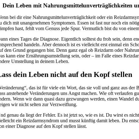
Dein Leben mit Nahrungsmittelunverträglichkeiten u
enn bei dir eine Nahrungsmittelunverträglichkeit oder ein Reizdarmsyn
u dich mit unangenehmen Symptomen. Essen ist fast nur noch ein nöti
ämpfen hast, fehlt vom Genuss jede Spur. Vermutlich bist du von einem
ann eines Tages die Diagnose. Eigentlich solltest du froh sein, denn 
ntsprechend handeln. Aber dennoch ist es vielleicht erst einmal ein Scho
uf den Grund gegangen bist. Denn ganz egal ob Reizdarm oder Nahrungsmi
as kann eine Ernährungsumstellung sein, oder – im Falle eines Reizdar
ndere Umstellung in deinem Leben.
Lass dein Leben nicht auf den Kopf stellen
Veränderung“, das ist für viele ein Wort, das sie voll und ganz aus der
ass anstehende Veränderungen uns Angst machen. Wie oft verlaufen gute
ndern. Wenn wir dann quasi dazu gezwungen werden, einen Wandel du
eigen wir nicht selten zur Verzweiflung.
nd genau da liegt der Fehler. Es ist jetzt so, wie es ist. Du wirst es n
ielleicht ein Reizdarmsyndrom und musst künftig damit leben. Du entsch
on einer Diagnose auf den Kopf stellen lässt.