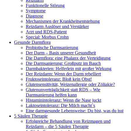
Reizdarm
Funktionelle Störung
Symptome
Diagnose
Mechanismen der Krankheitsentstehung
Reizdarm Auslöser und Verstärker
Arzt und RDS-Patient
Special: Morbus Crohn
Gesunde Darmflora
Probiotische Darmsanierung
Der Darm – Basis unserer Gesundheit
Die Darmflora: eine Phalanx der Verteidigung
Die Darmsanierung: Großputz im Bauch
Darmbakterien: Helferlein mit großer Wirkung
Der Reizdarm: Wenn der Darm rebelliert
Fruktoseintoleranz: Bloß kein Obst!
Glutensensitivität, Weizenallergie oder Zöliakie?
Glutenunverträglichkeit statt RDS – Wie
Darmsanierung helfen kann
Histaminintoleranz: Wenn die Nase juckt
Laktoseintoleranz: Die Milch macht`s
Eine darmgesunde Lebensweise: Du bist, was du isst
5 Säulen Therapie
Erfolgreiche Behandlung von Reizmagen und
Reizdarm – die 5 Säulen Therapie