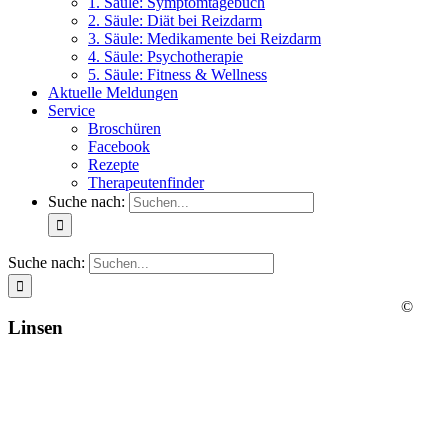
1. Säule: Symptomtagebuch
2. Säule: Diät bei Reizdarm
3. Säule: Medikamente bei Reizdarm
4. Säule: Psychotherapie
5. Säule: Fitness & Wellness
Aktuelle Meldungen
Service
Broschüren
Facebook
Rezepte
Therapeutenfinder
Suche nach:
Suche nach:
©
Linsen