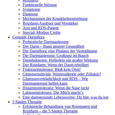
Reizdarm
Funktionelle Störung
Symptome
Diagnose
Mechanismen der Krankheitsentstehung
Reizdarm Auslöser und Verstärker
Arzt und RDS-Patient
Special: Morbus Crohn
Gesunde Darmflora
Probiotische Darmsanierung
Der Darm – Basis unserer Gesundheit
Die Darmflora: eine Phalanx der Verteidigung
Die Darmsanierung: Großputz im Bauch
Darmbakterien: Helferlein mit großer Wirkung
Der Reizdarm: Wenn der Darm rebelliert
Fruktoseintoleranz: Bloß kein Obst!
Glutensensitivität, Weizenallergie oder Zöliakie?
Glutenunverträglichkeit statt RDS – Wie
Darmsanierung helfen kann
Histaminintoleranz: Wenn die Nase juckt
Laktoseintoleranz: Die Milch macht`s
Eine darmgesunde Lebensweise: Du bist, was du isst
5 Säulen Therapie
Erfolgreiche Behandlung von Reizmagen und
Reizdarm – die 5 Säulen Therapie