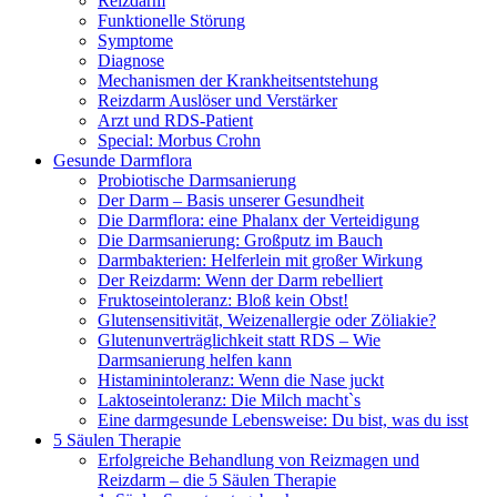
Reizdarm
Funktionelle Störung
Symptome
Diagnose
Mechanismen der Krankheitsentstehung
Reizdarm Auslöser und Verstärker
Arzt und RDS-Patient
Special: Morbus Crohn
Gesunde Darmflora
Probiotische Darmsanierung
Der Darm – Basis unserer Gesundheit
Die Darmflora: eine Phalanx der Verteidigung
Die Darmsanierung: Großputz im Bauch
Darmbakterien: Helferlein mit großer Wirkung
Der Reizdarm: Wenn der Darm rebelliert
Fruktoseintoleranz: Bloß kein Obst!
Glutensensitivität, Weizenallergie oder Zöliakie?
Glutenunverträglichkeit statt RDS – Wie
Darmsanierung helfen kann
Histaminintoleranz: Wenn die Nase juckt
Laktoseintoleranz: Die Milch macht`s
Eine darmgesunde Lebensweise: Du bist, was du isst
5 Säulen Therapie
Erfolgreiche Behandlung von Reizmagen und
Reizdarm – die 5 Säulen Therapie