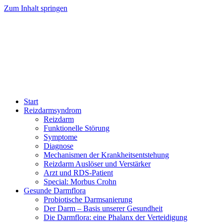
Zum Inhalt springen
Start
Reizdarmsyndrom
Reizdarm
Funktionelle Störung
Symptome
Diagnose
Mechanismen der Krankheitsentstehung
Reizdarm Auslöser und Verstärker
Arzt und RDS-Patient
Special: Morbus Crohn
Gesunde Darmflora
Probiotische Darmsanierung
Der Darm – Basis unserer Gesundheit
Die Darmflora: eine Phalanx der Verteidigung