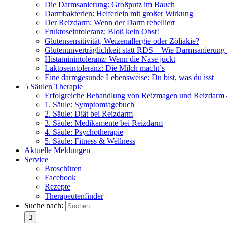
Die Darmsanierung: Großputz im Bauch
Darmbakterien: Helferlein mit großer Wirkung
Der Reizdarm: Wenn der Darm rebelliert
Fruktoseintoleranz: Bloß kein Obst!
Glutensensitivität, Weizenallergie oder Zöliakie?
Glutenunverträglichkeit statt RDS – Wie Darmsanierung
Histaminintoleranz: Wenn die Nase juckt
Laktoseintoleranz: Die Milch macht`s
Eine darmgesunde Lebensweise: Du bist, was du isst
5 Säulen Therapie
Erfolgreiche Behandlung von Reizmagen und Reizdarm –
1. Säule: Symptomtagebuch
2. Säule: Diät bei Reizdarm
3. Säule: Medikamente bei Reizdarm
4. Säule: Psychotherapie
5. Säule: Fitness & Wellness
Aktuelle Meldungen
Service
Broschüren
Facebook
Rezepte
Therapeutenfinder
Suche nach: