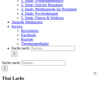
1. Säule: Symptomtagebuch
2. Säule: Diät bei Reizdarm
3. Säule: Medikamente bei Reizdarm
4. Säule: Psychotherapie
5. Säule: Fitness & Wellness
Aktuelle Meldungen
Service
Broschüren
Facebook
Rezepte
Therapeutenfinder
Suche nach:
Suche nach:
©
Thai Lachs