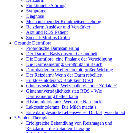
Reizdarm
Funktionelle Störung
Symptome
Diagnose
Mechanismen der Krankheitsentstehung
Reizdarm Auslöser und Verstärker
Arzt und RDS-Patient
Special: Morbus Crohn
Gesunde Darmflora
Probiotische Darmsanierung
Der Darm – Basis unserer Gesundheit
Die Darmflora: eine Phalanx der Verteidigung
Die Darmsanierung: Großputz im Bauch
Darmbakterien: Helferlein mit großer Wirkung
Der Reizdarm: Wenn der Darm rebelliert
Fruktoseintoleranz: Bloß kein Obst!
Glutensensitivität, Weizenallergie oder Zöliakie?
Glutenunverträglichkeit statt RDS – Wie
Darmsanierung helfen kann
Histaminintoleranz: Wenn die Nase juckt
Laktoseintoleranz: Die Milch macht`s
Eine darmgesunde Lebensweise: Du bist, was du isst
5 Säulen Therapie
Erfolgreiche Behandlung von Reizmagen und
Reizdarm – die 5 Säulen Therapie